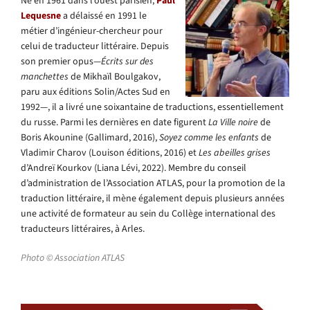
Né en 1961 dans l’ouest parisien,
Paul
Lequesne
a délaissé en 1991 le
métier d’ingénieur-chercheur pour
celui de traducteur littéraire. Depuis
son premier opus—
Écrits sur des
manchettes
de Mikhaïl Boulgakov,
paru aux éditions Solin/Actes Sud en
1992—, il a livré une soixantaine de traductions, essentiellement
du russe. Parmi les dernières en date figurent
La Ville noire
de
Boris Akounine (Gallimard, 2016),
Soyez comme les enfants
de
Vladimir Charov (Louison éditions, 2016) et
Les abeilles grises
d’Andreï Kourkov (Liana Lévi, 2022). Membre du conseil
d’administration de l’Association ATLAS, pour la promotion de la
traduction littéraire, il mène également depuis plusieurs années
une activité de formateur au sein du Collège international des
traducteurs littéraires, à Arles.
Photo ©️ Association ATLAS