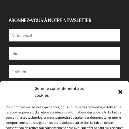
ABONNEZ-VOUS À NOTRE NEWSLETTER
Votre adresse e-mail est uniquement utilisée pour vous envoyer
Gérer le consentement aux
notre newsletter et des informations sur les activités d'ATLAS.
cookies
Vous pouvez toujours utiliser le lien de désinscription inclus dans
la newsletter.
Pour offrir les meilleures expériences, nous utilisons des technologies telles que
les cookies pour stocker et/ou accéder aux informations des appareils. Le fait de
J'accepte
la politique de confidentialité
consentir à ces technologies nous permettra de traiter des données telles que le
comportement de navigation ou les ID uniques sur ce site. Le fait de ne pas
consentir ou de retirer son consentement peut avoir un effet négatif sur certaines