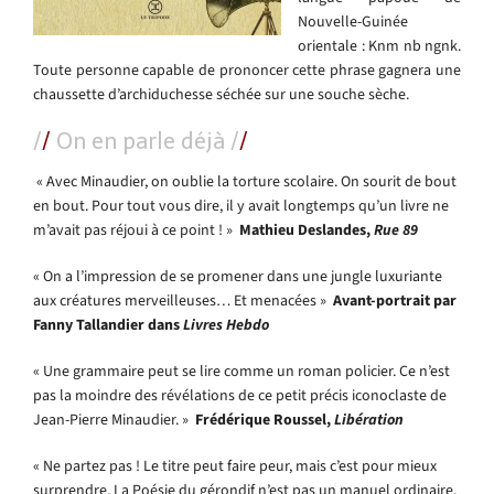
Nouvelle-Guinée
orientale : Knm nb ngnk.
Toute personne capable de prononcer cette phrase gagnera une
chaussette d’archiduchesse séchée sur une souche sèche.
/
/
O
n en parle déjà
/
/
« Avec Minaudier, on oublie la torture scolaire. On sourit de bout
en bout. Pour tout vous dire, il y avait longtemps qu’un livre ne
m’avait pas réjoui à ce point ! »
Mathieu Deslandes,
Rue 89
« On a l’impression de se promener dans une jungle luxuriante
aux créatures merveilleuses… Et menacées »
Avant-portrait par
Fanny Tallandier dans
Livres Hebdo
« Une grammaire peut se lire comme un roman policier. Ce n’est
pas la moindre des révélations de ce petit précis iconoclaste de
Jean-Pierre Minaudier. »
Frédérique Roussel,
Libération
« Ne partez pas ! Le titre peut faire peur, mais c’est pour mieux
surprendre. La Poésie du gérondif n’est pas un manuel ordinaire,