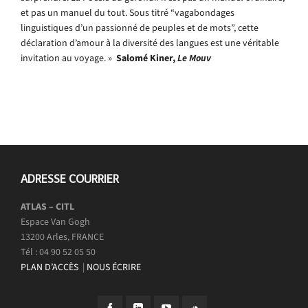
et pas un manuel du tout. Sous titré “vagabondages
linguistiques d’un passionné de peuples et de mots”, cette
déclaration d’amour à la diversité des langues est une véritable
invitation au voyage. »
Salomé Kiner,
Le Mouv
ADRESSE COURRIER
ATLAS – CITL
Espace Van Gogh
13200 Arles, FRANCE
Tél : 04 90 52 05 50
PLAN D’ACCÈS
|
NOUS ÉCRIRE