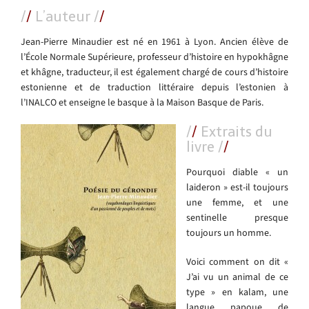
/
/
L’auteur
/
/
Jean-Pierre Minaudier est né en 1961 à Lyon. Ancien élève de
l’École Normale Supérieure, professeur d’histoire en hypokhâgne
et khâgne, traducteur, il est également chargé de cours d’histoire
estonienne et de traduction littéraire depuis l’estonien à
l’INALCO et enseigne le basque à la Maison Basque de Paris.
/
/
E
xtraits du
livre
/
/
Pourquoi diable « un
laideron » est-il toujours
une femme, et une
sentinelle presque
toujours un homme.
Voici comment on dit «
J’ai vu un animal de ce
type » en kalam, une
langue papoue de