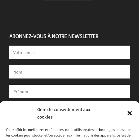
ABONNEZ-VOUS À NOTRE NEWSLETTER
Votre adresse e-mail est uniquement utilisée pour vous envoyer
Gérer le consentement aux
notre newsletter et des informations sur les activités d'ATLAS.
cookies
Vous pouvez toujours utiliser le lien de désinscription inclus dans
la newsletter.
Pour offrir les meilleures expériences, nous utilisons des technologies telles que
les cookies pour stocker et/ou accéder aux informations des appareils. Le fait de