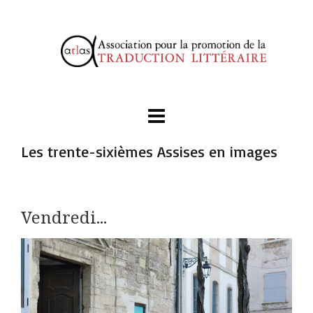
Les trente-sixièmes Assises en images
Vendredi...