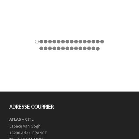
ADRESSE COURRIER
ATLAS – CITL
Espace Van Gogh
13200 Arles, FRANCE