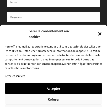
Votre adresse e-mail est uniquement utilisée pour vous envoyer
Gérer le consentement aux
notre newsletter et des informations sur les activités d'ATLAS.
cookies
Vous pouvez toujours utiliser le lien de désinscription inclus dans
la newsletter.
Pour offrir les meilleures expériences, nous utilisons des technologies telles que
les cookies pour stocker et/ou accéder aux informations des appareils. Le fait de
J'accepte
la politique de confidentialité
consentir à ces technologies nous permettra de traiter des données telles que le
comportement de navigation ou les ID uniques sur ce site. Le fait de ne pas
consentir ou de retirer son consentement peut avoir un effet négatif sur certaines
caractéristiques et fonctions.
Gérer les services
Accepter
Refuser