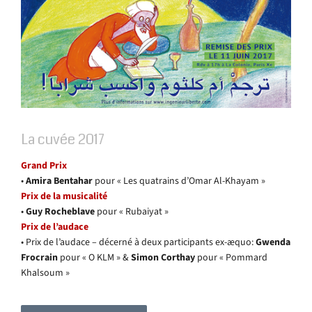
La cuvée 2017
Grand Prix
•
Amira Bentahar
pour « Les quatrains d’Omar Al-Khayam »
Prix de la musicalité
•
Guy Rocheblave
pour « Rubaiyat »
Prix de l’audace
• Prix de l’audace – décerné à deux participants ex-æquo:
Gwenda
Frocrain
pour « O KLM » &
Simon Corthay
pour « Pommard
Khalsoum »