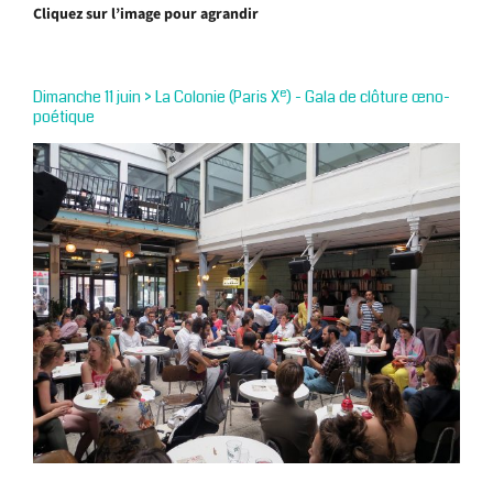
Cliquez sur l’image pour agrandir
e
Dimanche 11 juin > La Colonie (Paris X
) - Gala de clôture œno-
poétique