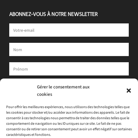
ABONNEZ-VOUS À NOTRE NEWSLETTER
Votre adresse e-mail est uniquement utilisée pour vous envoyer
Gérer le consentement aux
notre newsletter et des informations sur les activités d'ATLAS.
cookies
Vous pouvez toujours utiliser le lien de désinscription inclus dans
la newsletter.
Pour offrir les meilleures expériences, nous utilisons des technologies telles que
les cookies pour stocker et/ou accéder aux informations des appareils. Le fait de
J'accepte
la politique de confidentialité
consentir à ces technologies nous permettra de traiter des données telles que le
comportement de navigation ou les ID uniques sur ce site. Le fait de ne pas
consentir ou de retirer son consentement peut avoir un effet négatif sur certaines
caractéristiques et fonctions.