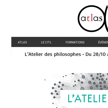
ATLAS
LE CITL
FORMATIONS
ÉVÉNE
L’Atelier des philosophes • Du 28/10 a