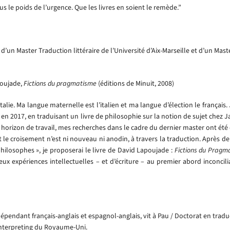
us le poids de l’urgence. Que les livres en soient le remède.”
re d’un Master Traduction littéraire de l’Université d’Aix-Marseille et d’un Mas
oujade,
Fictions du pragmatisme
(éditions de Minuit, 2008)
’Italie. Ma langue maternelle est l’italien et ma langue d’élection le françai
n en 2017, en traduisant un livre de philosophie sur la notion de sujet chez J
n horizon de travail, mes recherches dans le cadre du dernier master ont été 
 le croisement n’est ni nouveau ni anodin, à travers la traduction. Après 
philosophes », je proposerai le livre de David Lapoujade :
Fictions du Pragm
 expériences intellectuelles – et d’écriture – au premier abord inconcilia
épendant français-anglais et espagnol-anglais, vit à Pau / Doctorat en tra
 Interpreting du Royaume-Uni.