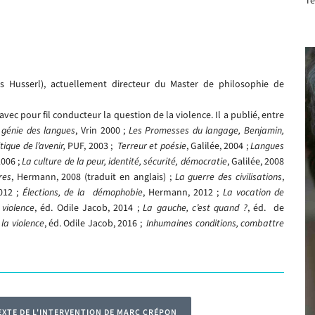
Té
s Husserl), actuellement directeur du Master de philosophie de
vec pour fil conducteur la question de la violence. Il a publié, entre
 génie des langues
, Vrin 2000 ;
Les Promesses du langage, Benjamin,
tique de l’avenir,
PUF, 2003 ;
Terreur et poésie
, Galilée, 2004 ;
Langues
2006 ;
La culture de la peur, identité, sécurité, démocratie
, Galilée, 2008
res
, Hermann, 2008 (traduit en anglais) ;
La guerre des civilisations
,
2012 ;
Élections, de la démophobie
, Hermann, 2012 ;
La vocation de
 violence
, éd. Odile Jacob, 2014 ;
La gauche, c’est quand ?
, éd. de
 la violence
, éd. Odile Jacob, 2016 ;
Inhumaines conditions, combattre
EXTE DE L'INTERVENTION DE MARC CRÉPON