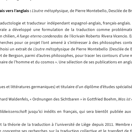
s vers l’anglais :
L’autre métaphysique
,
de Pierre Montebello, Desclée de B
aductologie et traducteur indépendant espagnol-anglais, français-anglais. 
rale a développé une formulation de la traduction comme problématiqu
n chilien,
A fuego eterno condenados
de l’écrivain Roberto Rivera Vicencio. En
recherches pour ce projet l’ont amené à s’intéresser à des philosophes c
choisi un extrait de
L’autre métaphysique
de Pierre Montebello (Desclée de B
t de Bergson, parmi d’autres philosophes, pour tracer les contours d’une 
ginaire de l’homme et du cosmos ». Une sélection de ses publications en angl
es et littératures germaniques) et titulaire d’un diplôme d’études spécialisé
hard Waldenfels, « Ordnungen des Sichtbaren » in Gottfried Boehm,
Was ist 
Bildwissenschaft
jusqu’ici inédits en français, qui sera bientôt publiée aux
 la théorie de la traduction à l’université de Liège depuis 2011. Membre d
e concentre ses recherches sur la traduction collective et le transfert de 