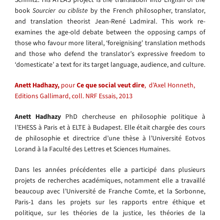
book
Sourcier ou cibliste
by the French philosopher, translator,
and translation theorist Jean-René Ladmiral. This work re-
examines the age-old debate between the opposing camps of
those who favour more literal, ‘foreignising’ translation methods
and those who defend the translator’s expressive freedom to
‘domesticate’ a text for its target language, audience, and culture.
Anett Hadhazy,
pour
Ce que social veut dire
, d’Axel Honneth,
Editions Gallimard, coll. NRF Essais, 2013
Anett Hadhazy
PhD chercheuse en philosophie politique à
l’EHESS à Paris et à ELTE à Budapest. Elle était chargée des cours
de philosophie et directrice d’une thèse à l’Université Eotvos
Lorand à la Faculté des Lettres et Sciences Humaines.
Dans les années précédentes elle a participé dans plusieurs
projets de recherches académiques, notamment elle a travaillé
beaucoup avec l’Université de Franche Comte, et la Sorbonne,
Paris-1 dans les projets sur les rapports entre éthique et
politique, sur les théories de la justice, les théories de la