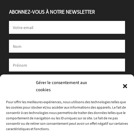
ABONNEZ-VOUS À NOTRE NEWSLETTER
Votre adresse e-mail est uniquement utilisée pour vous envoyer
Gérer le consentement aux
notre newsletter et des informations sur les activités d'ATLAS.
cookies
Vous pouvez toujours utiliser le lien de désinscription inclus dans
la newsletter.
Pour offrir les meilleures expériences, nous utilisons des technologies telles que
les cookies pour stocker et/ou accéder aux informations des appareils. Le fait de
J'accepte
la politique de confidentialité
consentir à ces technologies nous permettra de traiter des données telles que le
comportement de navigation ou les ID uniques sur ce site. Le fait de ne pas
consentir ou de retirer son consentement peut avoir un effet négatif sur certaines
caractéristiques et fonctions.