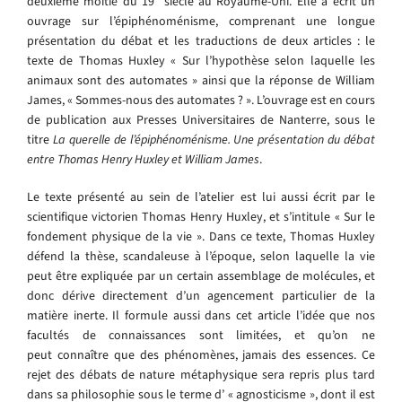
deuxième moitié du 19° siècle au Royaume-Uni. Elle a écrit un
ouvrage sur l’épiphénoménisme, comprenant une longue
présentation du débat et les traductions de deux articles : le
texte de Thomas Huxley « Sur l’hypothèse selon laquelle les
animaux sont des automates » ainsi que la réponse de William
James, « Sommes-nous des automates ? ». L’ouvrage est en cours
de publication aux Presses Universitaires de Nanterre, sous le
titre
La querelle de l’épiphénoménisme. Une présentation du débat
entre Thomas Henry Huxley et William James
.
Le texte présenté au sein de l’atelier est lui aussi écrit par le
scientifique victorien Thomas Henry Huxley, et s’intitule « Sur le
fondement physique de la vie ». Dans ce texte, Thomas Huxley
défend la thèse, scandaleuse à l’époque, selon laquelle la vie
peut être expliquée par un certain assemblage de molécules, et
donc dérive directement d’un agencement particulier de la
matière inerte. Il formule aussi dans cet article l’idée que nos
facultés de connaissances sont limitées, et qu’on ne
peut connaître que des phénomènes, jamais des essences. Ce
rejet des débats de nature métaphysique sera repris plus tard
dans sa philosophie sous le terme d’ « agnosticisme », dont il est