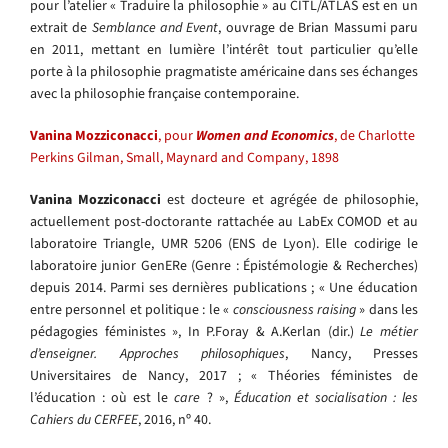
pour l’atelier « Traduire la philosophie » au CITL/ATLAS est en un
extrait de
Semblance and Event
, ouvrage de Brian Massumi paru
en 2011, mettant en lumière l’intérêt tout particulier qu’elle
porte à la philosophie pragmatiste américaine dans ses échanges
avec la philosophie française contemporaine.
Vanina Mozziconacci
, pour
Women and Economics
, de Charlotte
Perkins Gilman, Small, Maynard and Company, 1898
Vanina Mozziconacci
est docteure et agrégée de philosophie,
actuellement post-doctorante rattachée au LabEx COMOD et au
laboratoire Triangle, UMR 5206 (ENS de Lyon). Elle codirige le
laboratoire junior GenERe (Genre : Épistémologie & Recherches)
depuis 2014. Parmi ses dernières publications ; « Une éducation
entre personnel et politique : le «
consciousness raising
» dans les
pédagogies féministes », In P.Foray & A.Kerlan (dir.)
Le métier
d’enseigner. Approches philosophiques
, Nancy, Presses
Universitaires de Nancy, 2017 ; « Théories féministes de
l’éducation : où est le
care
? »,
Éducation et socialisation : les
Cahiers du CERFEE
, 2016, nᵒ 40.