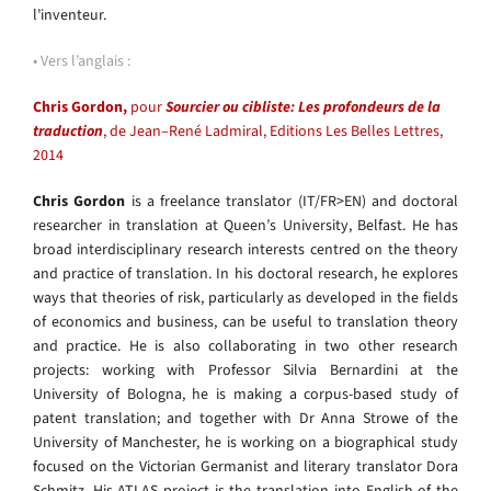
l’inventeur.
• Vers l’anglais :
Chris Gordon,
pour
Sourcier ou cibliste: Les profondeurs de la
traduction
, de Jean–René Ladmiral, Editions Les Belles Lettres,
2014
Chris Gordon
is a freelance translator (IT/FR>EN) and doctoral
researcher in translation at Queen’s University, Belfast. He has
broad interdisciplinary research interests centred on the theory
and practice of translation. In his doctoral research, he explores
ways that theories of risk, particularly as developed in the fields
of economics and business, can be useful to translation theory
and practice. He is also collaborating in two other research
projects: working with Professor Silvia Bernardini at the
University of Bologna, he is making a corpus-based study of
patent translation; and together with Dr Anna Strowe of the
University of Manchester, he is working on a biographical study
focused on the Victorian Germanist and literary translator Dora
Schmitz. His ATLAS project is the translation into English of the