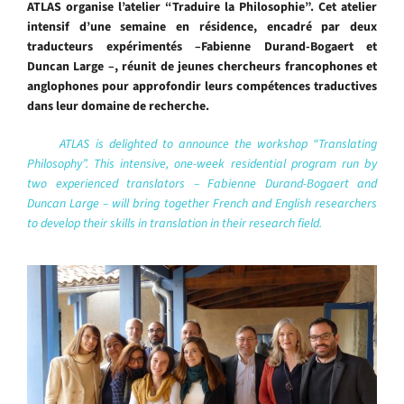
ATLAS organise l’atelier “Traduire la Philosophie”. Cet atelier
intensif d’une semaine en résidence, encadré par deux
traducteurs expérimentés –
Fabienne Durand-Bogaert et
Duncan Large –,
réunit de jeunes chercheurs francophones et
anglophones pour approfondir leurs compétences traductives
dans leur domaine de recherche.
ATLAS is delighted to announce the workshop “Translating
Philosophy”. This intensive, one-week residential program run by
two experienced translators – Fabienne Durand-Bogaert and
Duncan Large – will bring together French and English researchers
to develop their skills in translation in their research field.