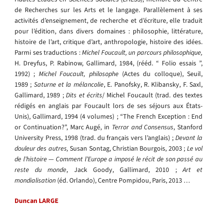
de Recherches sur les Arts et le langage. Parallèlement à ses
activités d’enseignement, de recherche et d’écriture, elle traduit
pour l’édition, dans divers domaines : philosophie, littérature,
histoire de l’art, critique d’art, anthropologie, histoire des idées.
Parmi ses traductions :
Michel Foucault, un parcours philosophique,
H. Dreyfus, P. Rabinow, Gallimard, 1984, (rééd. “ Folio essais ”,
1992) ;
Michel Foucault, philosophe
(Actes du colloque), Seuil,
1989 ;
Saturne et la mélancolie
, E. Panofsky, R. Klibansky, F. Saxl,
Gallimard, 1989 ;
Dits et écrits
/ Michel Foucault (trad. des textes
rédigés en anglais par Foucault lors de ses séjours aux États-
Unis), Gallimard, 1994 (4 volumes) ; “The French Exception : End
or Continuation?”, Marc Augé, in
Terror
and Consensus
, Stanford
University Press, 1998 (trad. du français vers l’anglais) ;
Devant la
douleur des autres,
Susan Sontag, Christian Bourgois, 2003 ;
Le vol
de l’histoire
—
Comment l’Europe a imposé le récit de son passé au
reste du monde
, Jack Goody, Gallimard, 2010 ;
Art et
mondialisation
(éd. Orlando), Centre Pompidou, Paris, 2013 …
Duncan LARGE