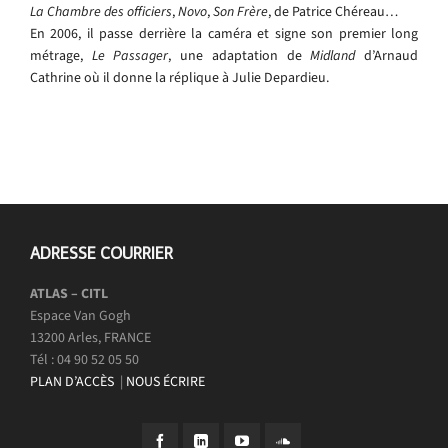
La Chambre des officiers
,
Novo
,
Son Frère
, de Patrice Chéreau…
En 2006, il passe derrière la caméra et signe son premier long
métrage,
Le Passager
, une adaptation de
Midland
d’Arnaud
Cathrine où il donne la réplique à Julie Depardieu.
ADRESSE COURRIER
ATLAS – CITL
Espace Van Gogh
13200 Arles, FRANCE
Tél : 04 90 52 05 50
PLAN D’ACCÈS
|
NOUS ÉCRIRE