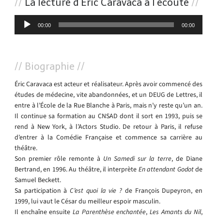
//
La lecture d’Éric Caravaca à l’écoute
//
Lecteur
00:00
00:00
audio
// Biographie //
Éric Caravaca est acteur et réalisateur. Après avoir commencé des
études de médecine, vite abandonnées, et un DEUG de Lettres, il
entre à l’École de la Rue Blanche à Paris, mais n’y reste qu’un an.
Il continue sa formation au CNSAD dont il sort en 1993, puis se
rend à New York, à l’Actors Studio. De retour à Paris, il refuse
d’entrer à la Comédie Française et commence sa carrière au
théâtre.
Son premier rôle remonte à
Un Samedi sur la terre
, de Diane
Bertrand, en 1996. Au théâtre, il interprète
En attendant Godot
de
Samuel Beckett.
Sa participation à
C’est quoi la vie ?
de François Dupeyron, en
1999, lui vaut le César du meilleur espoir masculin.
Il enchaîne ensuite
La Parenthèse enchantée
,
Les Amants du Nil
,