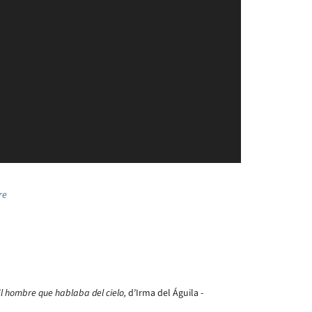
re
l hombre que hablaba del cielo,
d’Irma del Águila -