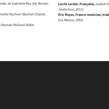
monde
, de Gabrielle Roy (éd. Boréal,
Lucile Leclair, Française,
traduit
E
Jinete Azul, 2011)
oinette Rychner (Buchet-Chastel,
Éric Reyes, Franco-mexician, trad
Era, Mexico, 1992)
de Romain Rolland (Albin