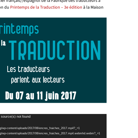
ier français//espagnol de la Fabrique des traducteurs à
ion du
Printemps de la Traduction – 3e édition
à la Maison
 source(s) not found
l.org/wp-content/uploads/2017/06/encres_fraiches_2017.mp4?_=1
tl.org/wp-content/uploads/2017/06/encres_fraiches_2017.mp4.webmhd.webm?_=1