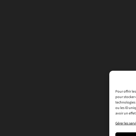
Pour offrir l
pour stocker 
technologies 
ou les ID uni
avoir un effet
Gérer les serv