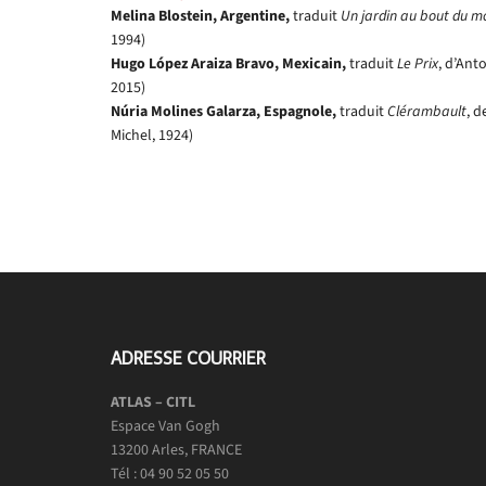
Melina Blostein, Argentine,
traduit
Un jardin au bout du 
1994)
Hugo López Araiza Bravo, Mexicain,
traduit
Le Prix
, d’Ant
2015)
Núria Molines Galarza
, Espagnole,
traduit
Clérambault
, 
Michel, 1924)
ADRESSE COURRIER
ATLAS – CITL
Espace Van Gogh
13200 Arles, FRANCE
Tél : 04 90 52 05 50