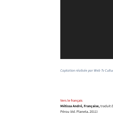
Captation réalisée par Web Tv Cultu
Vers le français
Métissa André, Française,
traduit
E
Pérou (éd. Planeta, 2011)