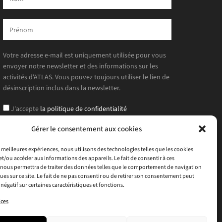
Votre adresse e-mail est uniquement utilisée pour vous
envoyer notre newsletter et des informations sur les
activités d'ATLAS. Vous pouvez toujours utiliser le lien de
désinscription inclus dans la newsletter.
J'accepte
la politique de confidentialité
Gérer le consentement aux cookies
es meilleures expériences, nous utilisons des technologies telles que les cookies
et/ou accéder aux informations des appareils. Le fait de consentir à ces
nous permettra de traiter des données telles que le comportement de navigation
ques sur ce site. Le fait de ne pas consentir ou de retirer son consentement peut
 négatif sur certaines caractéristiques et fonctions.
ices