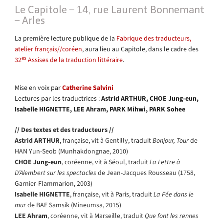
Le Capitole – 14, rue Laurent Bonnemant
– Arles
La première lecture publique de la
Fabrique des traducteurs,
atelier français//coréen
, aura lieu au Capitole, dans le cadre des
es
32
Assises de la traduction littéraire
.
Mise en voix par
Catherine Salvini
Lectures par les traductrices :
Astrid ARTHUR, CHOE Jung-eun,
Isabelle HIGNETTE, LEE Ahram, PARK Mihwi, PARK Sohee
// Des textes et des traducteurs //
Astrid ARTHUR
, française, vit à Gentilly, traduit
Bonjour, Tour
de
HAN Yun-Seob (Munhakdongnae, 2010)
CHOE Jung-eun
, coréenne, vit à Séoul, traduit
La Lettre à
D’Alembert sur les spectacles
de Jean-Jacques Rousseau (1758,
Garnier-Flammarion, 2003)
Isabelle HIGNETTE
, française, vit à Paris, traduit
La Fée dans le
mur
de BAE Samsik (Mineumsa, 2015)
LEE Ahram
, coréenne, vit à Marseille, traduit
Que font les rennes