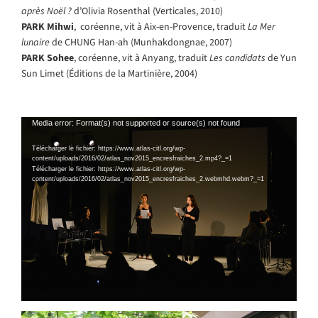
après Noël ?
d’Olivia Rosenthal (Verticales, 2010)
PARK Mihwi
, coréenne, vit à Aix-en-Provence, traduit
La Mer
lunaire
de CHUNG Han-ah (Munhakdongnae, 2007)
PARK Sohee
, coréenne, vit à Anyang, traduit
Les candidats
de Yun
Sun Limet (Éditions de la Martinière, 2004)
Lecteur
Media error: Format(s) not supported or source(s) not found
vidéo
Télécharger le fichier: https://www.atlas-citl.org/wp-
content/uploads/2016/02/atlas_nov2015_encresfraiches_2.mp4?_=1
Télécharger le fichier: https://www.atlas-citl.org/wp-
content/uploads/2016/02/atlas_nov2015_encresfraiches_2.webmhd.webm?_=1