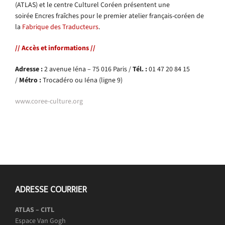
(ATLAS) et le centre Culturel Coréen présentent une
soirée Encres fraîches pour le premier atelier français-coréen de
la
Fabrique des Traducteurs
.
// Accès et informations //
Adresse :
2 avenue Iéna – 75 016 Paris /
Tél. :
01 47 20 84 15
/
Métro :
Trocadéro ou Iéna (ligne 9)
www.coree-culture.org
ADRESSE COURRIER
ATLAS – CITL
Espace Van Gogh