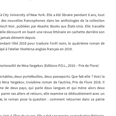
 à City University of New York. Elle a été libraire pendant 6 ans, tout
it des nouvelles francophones dans les anthologies de la collection
kech Noir
, publiées par Akashic Books aux États-Unis. Elle travaille
lle découvrit en lisant une revue littéraire en cachette derrière son
t jamais démenti depuis.
pendant l’été 2018 pour traduire
Forêt noire
, le quatrième roman de
cipé à l’atelier ViceVersa anglais-français en 2019.
nationalité
de Nina Yargekov (Editions P.O.L., 2016 – Prix de Flore)
ortables, deux portefeuilles, deux passeports. Que fait-elle ? Voici la
e Nina Yargekov, troisième roman de l’autrice, Prix de Flore 2016. Il
yenne de deux pays, qui parle deux langues et qui mène alors deux
é, parmi ses allers et retours, elle examine ce dédoublement avec un
ie, le roman pose la question : comment retourner dans sa patrie
Unis à l’âge de six ans. Elle a fait son master en traduction littéraire,