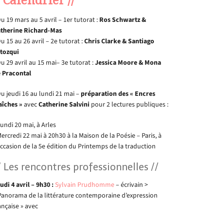
Du 19 mars au 5 avril – 1er tutorat :
Ros Schwartz &
therine Richard-Mas
Du 15 au 26 avril – 2e tutorat :
Chris Clarke & Santiago
tozqui
Du 29 avril au 15 mai– 3e tutorat :
Jessica Moore & Mona
 Pracontal
Du jeudi 16 au lundi 21 mai –
préparation des « Encres
aîches »
avec
Catherine Salvini
pour 2 lectures publiques :
Lundi 20 mai, à Arles
Mercredi 22 mai à 20h30 à la Maison de la Poésie – Paris, à
occasion de la 5e édition du Printemps de la traduction
/ Les rencontres professionnelles //
udi 4 avril – 9h30 :
Sylvain Prudhomme
– écrivain >
Panorama de la littérature contemporaine d’expression
ançaise » avec