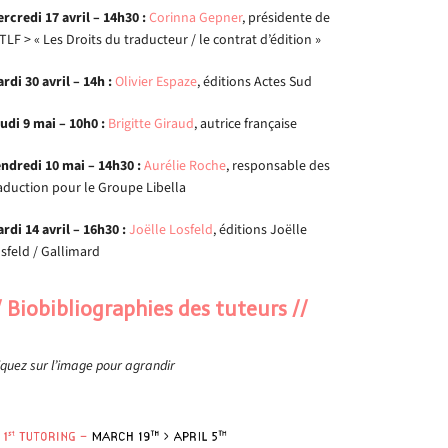
rcredi 17 avril – 14h30 :
Corinna Gepner
, présidente de
ATLF > « Les Droits du traducteur / le contrat d’édition »
rdi 30 avril – 14h :
Olivier Espaze
, éditions Actes Sud
udi 9 mai – 10h0 :
Brigitte Giraud
, autrice française
ndredi 10 mai – 14h30 :
Aurélie Roche
, responsable des
aduction pour le Groupe Libella
rdi 14 avril – 16h30 :
Joëlle Losfeld
, éditions Joëlle
sfeld / Gallimard
/ Biobibliographies des tuteurs //
iquez sur l’image pour agrandir