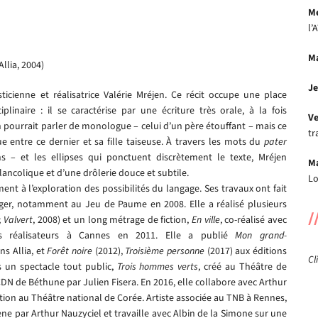
Me
l’
Ma
llia, 2004)
Je
sticienne et réalisatrice Valérie Mréjen. Ce récit occupe une place
linaire : il se caractérise par une écriture très orale, à la fois
Ve
n pourrait parler de monologue – celui d’un père étouffant – mais ce
tr
ue entre ce dernier et sa fille taiseuse. À travers les mots du
pater
ns – et les ellipses qui ponctuent discrètement le texte, Mréjen
Ma
lancolique et d’une drôlerie douce et subtile.
Lo
ent à l’exploration des possibilités du langage. Ses travaux ont fait
nger, notamment au Jeu de Paume en 2008. Elle a réalisé plusieurs
/
;
Valvert
, 2008) et un long métrage de fiction,
En ville
, co-réalisé avec
es réalisateurs à Cannes en 2011. Elle a publié
Mon grand-
ns Allia, et
Forêt noire
(2012),
Troisième personne
(2017) aux éditions
Cl
is un spectacle tout public,
Trois hommes verts
, créé au Théâtre de
DN de Béthune par Julien Fisera. En 2016, elle collabore avec Arthur
ion au Théâtre national de Corée. Artiste associée au TNB à Rennes,
ne par Arthur Nauzyciel et travaille avec Albin de la Simone sur une