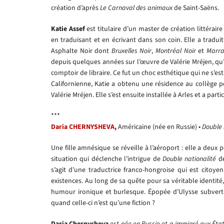
création d’après
Le Carnaval des animaux
de Saint-Saëns.
Katie Assef
est titulaire d’un master de création littéraire
en traduisant et en écrivant dans son coin. Elle a tradu
Asphalte Noir dont
Bruxelles Noir
,
Montréal Noir
et
Marra
depuis quelques années sur l’œuvre de Valérie Mréjen, qu’e
comptoir de libraire. Ce fut un choc esthétique qui ne s’es
Californienne, Katie a obtenu une résidence au collège 
Valérie Mréjen. Elle s’est ensuite installée à Arles et a parti
***
Daria CHERNYSHEVA
,
Américaine (née en Russie) •
Double 
Une fille amnésique se réveille à l’aéroport : elle a deux p
situation qui déclenche l’intrigue de
Double nationalité
d
s’agit d’une traductrice franco-hongroise qui est cito
existences. Au long de sa quête pour sa véritable identit
humour ironique et burlesque. Épopée d’Ulysse subvert
quand celle-ci n’est qu’une fiction ?
Daria Chernysheva
est née en Russie et a immigré aux États-