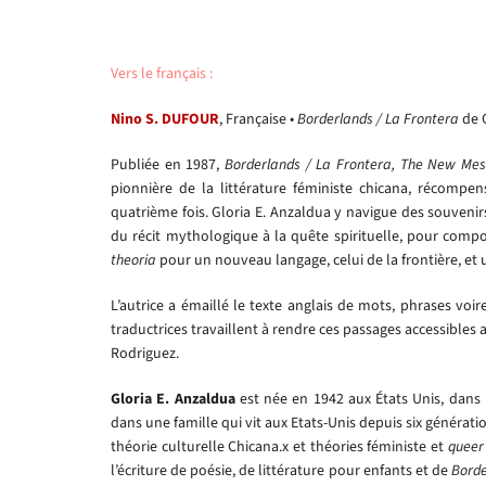
Vers le français :
Nino S. DUFOUR
, Française •
Borderlands / La Frontera
de 
Publiée en 1987,
Borderlands / La Frontera, The New Mes
pionnière de la littérature féministe chicana, récompen
quatrième fois. Gloria E. Anzaldua y navigue des souvenirs 
du récit mythologique à la quête spirituelle, pour comp
theoria
pour un nouveau langage, celui de la frontière, et u
L’autrice a émaillé le texte anglais de mots, phrases vo
traductrices travaillent à rendre ces passages accessibles 
Rodriguez.
Gloria E. Anzaldua
est née en 1942 aux États Unis, dans l
dans une famille qui vit aux Etats-Unis depuis six générati
théorie culturelle Chicana.x et théories féministe et
queer
l’écriture de poésie, de littérature pour enfants et de
Borde