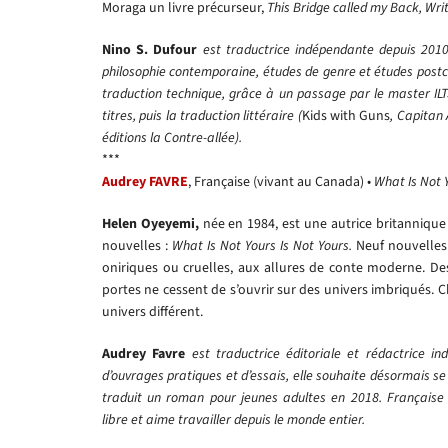
Moraga un livre précurseur,
This Bridge called my Back,
Wri
Nino S. Dufour
est traductrice indépendante depuis 2010, 
philosophie contemporaine, études de genre et études postco
traduction technique, grâce à un passage par le master ILTS
titres, puis la traduction littéraire (
Kids with Guns
, Capitan 
éditions la Contre-allée).
***
Audrey FAVRE
, Française (vivant au Canada) •
W
hat Is Not 
Helen Oyeyemi,
née en 1984, est une autrice britannique 
nouvelles :
What Is Not Yours Is Not Yours.
Neuf nouvelles 
oniriques ou cruelles, aux allures de conte moderne. Des
portes ne cessent de s’ouvrir sur des univers imbriqués. 
univers différent.
Audrey Favre
est traductrice éditoriale et rédactrice i
d’ouvrages pratiques et d’essais, elle souhaite désormais se t
traduit un roman pour jeunes adultes en 2018. Française 
libre et aime travailler depuis le monde entier.