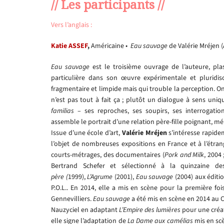
// Les participants //
Vers l’anglais :
Katie ASSEF
,
Américaine •
Eau sauvage
de Valérie Mréjen (A
Eau sauvage
est le troisième ouvrage de l’auteure, pla
particulière dans son œuvre expérimentale et pluridiscip
fragmentaire et limpide mais qui trouble la perception. O
n’est pas tout à fait ça ; plutôt un dialogue à sens uniq
familias
– ses reproches, ses soupirs, ses interrogatio
assemble le portrait d’une relation père-fille poignant, mé
Issue d’une école d’art,
Valérie Mréjen
s’intéresse rapidem
l’objet de nombreuses expositions en France et à l’étra
courts-métrages, des documentaires (
Pork and Milk
, 2004 
Bertrand Schefer et sélectionné à la quinzaine d
père (
1999),
L’Agrume
(2001),
Eau sauvage
(2004) aux éditio
P.O.L.. En 2014, elle a mis en scène pour la première fo
Gennevilliers.
Eau sauvage
a été mis en scène en 2014 au C
Nauzyciel en adaptant
L’Empire des lumières
pour une créat
elle signe l’adaptation de
La Dame aux camélias
mis en scè