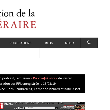
PUBLICATIONS
BLOG
MEDIA
n podcast, l’émission
« De vive(s) voix »
de Pascal
aradou sur RFI, enregistrée le 18/03/19
vec : Jörn Cambreleng, Catherine Richard et Katie Assef.