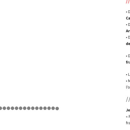
• 
Ca
• 
Ar
• 
de
• 
fr
• 
• 
l’
/
Je
« 
fr