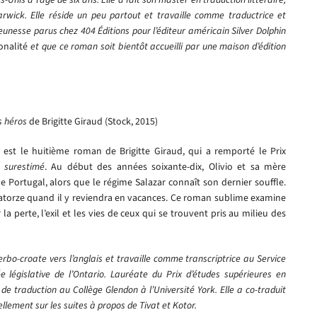
rwick. Elle réside un peu partout et travaille comme traductrice et
jeunesse parus chez 404 Éditions pour l’éditeur américain Silver Dolphin
onalité
et que ce roman soit bientôt accueilli par une maison d’édition
s héros
de Brigitte Giraud (Stock, 2015)
est le huitième roman de Brigitte Giraud, qui a remporté le Prix
 surestimé
. Au début des années soixante-dix, Olivio et sa mère
le Portugal, alors que le régime Salazar connaît son dernier souffle.
 quatorze quand il y reviendra en vacances. Ce roman sublime examine
 la perte, l’exil et les vies de ceux qui se trouvent pris au milieu des
erbo-croate vers l’anglais et travaille comme transcriptrice au Service
e législative de l’Ontario. Lauréate du Prix d’études supérieures en
de traduction au Collège Glendon à l’Université York. Elle a co-traduit
llement sur les suites à propos de Tivat et Kotor.