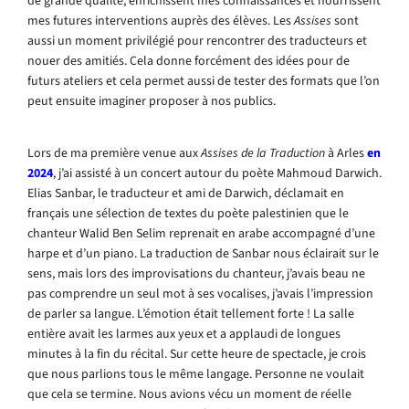
de grande qualité, enrichissent mes connaissances et nourrissent
mes futures interventions auprès des élèves. Les
Assises
sont
aussi un moment privilégié pour rencontrer des traducteurs et
nouer des amitiés. Cela donne forcément des idées pour de
futurs ateliers et cela permet aussi de tester des formats que l’on
peut ensuite imaginer proposer à nos publics.
Lors de ma première venue aux
Assises de la Traduction
à Arles
en
2024
, j’ai assisté à un concert autour du poète Mahmoud Darwich.
Elias Sanbar, le traducteur et ami de Darwich, déclamait en
français une sélection de textes du poète palestinien que le
chanteur Walid Ben Selim reprenait en arabe accompagné d’une
harpe et d’un piano. La traduction de Sanbar nous éclairait sur le
sens, mais lors des improvisations du chanteur, j’avais beau ne
pas comprendre un seul mot à ses vocalises, j’avais l’impression
de parler sa langue. L’émotion était tellement forte ! La salle
entière avait les larmes aux yeux et a applaudi de longues
minutes à la fin du récital. Sur cette heure de spectacle, je crois
que nous parlions tous le même langage. Personne ne voulait
que cela se termine. Nous avions vécu un moment de réelle