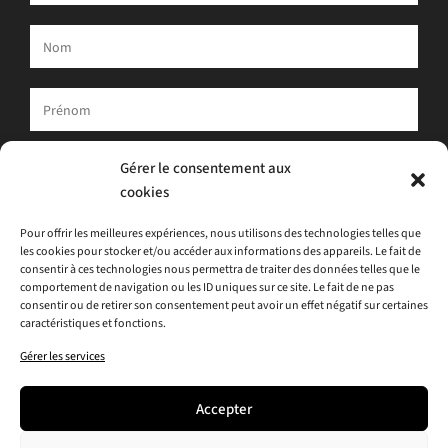
Votre adresse e-mail est uniquement utilisée pour vous envoyer
Gérer le consentement aux
notre newsletter et des informations sur les activités d'ATLAS.
cookies
Vous pouvez toujours utiliser le lien de désinscription inclus dans
la newsletter.
Pour offrir les meilleures expériences, nous utilisons des technologies telles que
les cookies pour stocker et/ou accéder aux informations des appareils. Le fait de
J'accepte
la politique de confidentialité
consentir à ces technologies nous permettra de traiter des données telles que le
comportement de navigation ou les ID uniques sur ce site. Le fait de ne pas
consentir ou de retirer son consentement peut avoir un effet négatif sur certaines
caractéristiques et fonctions.
Gérer les services
Accepter