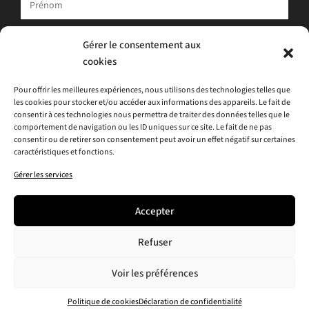
Votre adresse e-mail est uniquement utilisée pour vous envoyer
Gérer le consentement aux
notre newsletter et des informations sur les activités d'ATLAS.
cookies
Vous pouvez toujours utiliser le lien de désinscription inclus dans
la newsletter.
Pour offrir les meilleures expériences, nous utilisons des technologies telles que
les cookies pour stocker et/ou accéder aux informations des appareils. Le fait de
J'accepte
la politique de confidentialité
consentir à ces technologies nous permettra de traiter des données telles que le
comportement de navigation ou les ID uniques sur ce site. Le fait de ne pas
consentir ou de retirer son consentement peut avoir un effet négatif sur certaines
caractéristiques et fonctions.
Gérer les services
Accepter
Refuser
Voir les préférences
Politique de cookies
Déclaration de confidentialité
© 2026 · ATLAS -
Politique de Confidentialité
-
Politique de Cookies (UE)