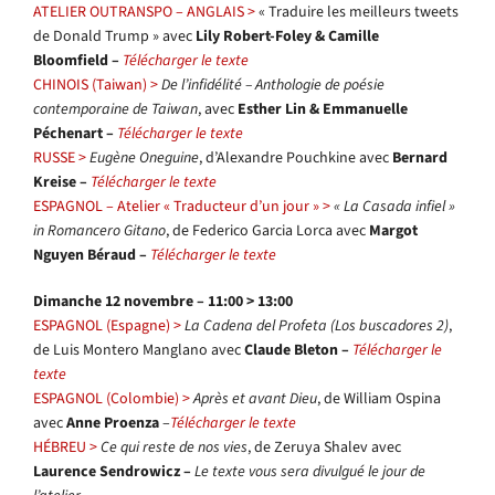
ATELIER OUTRANSPO – ANGLAIS >
« Traduire les meilleurs tweets
de Donald Trump » avec
Lily Robert-Foley & Camille
Bloomfield –
Télécharger le texte
CHINOIS (Taiwan) >
De l’infidélité – Anthologie de poésie
contemporaine de Taiwan
, avec
Esther Lin & Emmanuelle
Péchenart –
Télécharger le texte
RUSSE >
Eugène Oneguine
, d’Alexandre Pouchkine avec
Bernard
Kreise –
Télécharger le texte
ESPAGNOL – Atelier « Traducteur d’un jour » >
« La Casada infiel »
in Romancero Gitano
, de Federico Garcia Lorca avec
Margot
Nguyen Béraud –
Télécharger le texte
Dimanche 12 novembre – 11:00 > 13:00
ESPAGNOL (Espagne) >
La Cadena del Profeta (Los buscadores 2)
,
de Luis Montero Manglano avec
Claude Bleton –
Télécharger le
texte
ESPAGNOL (Colombie) >
Après et avant Dieu
, de William Ospina
avec
Anne Proenza
–
Télécharger le texte
HÉBREU >
Ce qui reste de nos vies
, de Zeruya Shalev avec
Laurence Sendrowicz –
Le texte vous sera divulgué le jour de